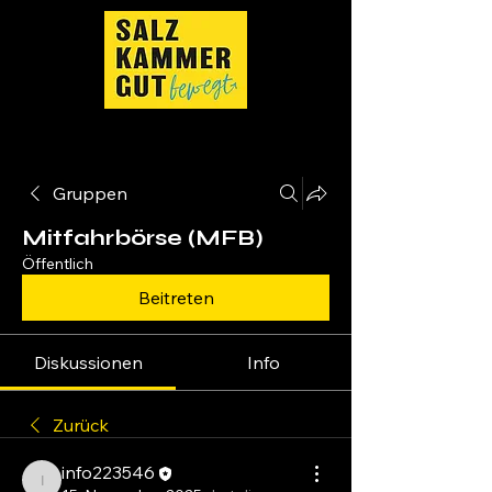
Gruppen
Mitfahrbörse (MFB)
Öffentlich
Beitreten
Diskussionen
Info
Zurück
info223546
info223546