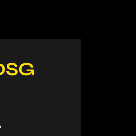
(DSG
r