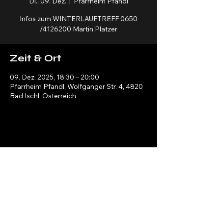
Di., 09. Dez.
  |  
Pfarrheim Pfandl
Infos zum WINTERLAUFTREFF 0650
/4126200 Martin Platzer
Zeit & Ort
09. Dez. 2025, 18:30 – 20:00
Pfarrheim Pfandl, Wolfganger Str. 4, 4820
Bad Ischl, Österreich
Salzkammergut Bewegt
info@salzkammergut-bewegt.at
Bad Ischl