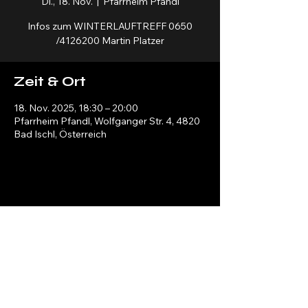
Di., 18. Nov.
  |  
Pfarrheim Pfandl
Infos zum WINTERLAUFTREFF 0650
/4126200 Martin Platzer
Zeit & Ort
18. Nov. 2025, 18:30 – 20:00
Pfarrheim Pfandl, Wolfganger Str. 4, 4820
Bad Ischl, Österreich
Salzkammergut Bewegt
info@salzkammergut-bewegt.at
Bad Ischl