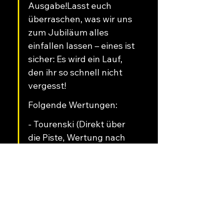
Ausgabe!Lasst euch 
überraschen, was wir uns 
zum Jubiläum alles 
einfallen lassen – eines ist 
sicher: Es wird ein Lauf, 
den ihr so schnell nicht 
vergesst!
Folgende Wertungen: 
- Tourenski (Direkt über 
die Piste, Wertung nach 
Zeit, 2,8km 486hm, wenn 
kein Schnee -> Vertical 
Berglauf)
- Vertical Berglauf (Direkt 
über Wanderweg, 