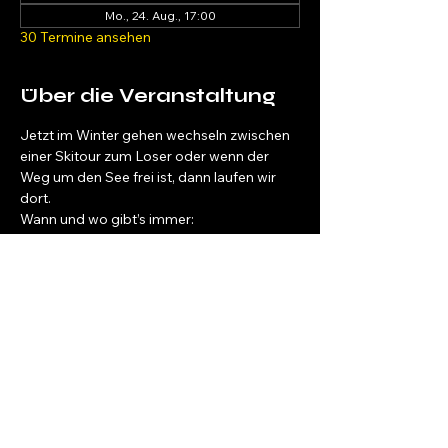
Mo., 24. Aug., 17:00
30 Termine ansehen
Über die Veranstaltung
Jetzt im Winter gehen wechseln zwischen 
einer Skitour zum Loser oder wenn der 
Weg um den See frei ist, dann laufen wir 
dort.
Wann und wo gibt’s immer: 
https://www.instagram.com/narzissenlauf.a
ltaussee
 oder einfach kurz bei Sabine 
nachfragen: 06603849486 
Salzkammergut Bewegt