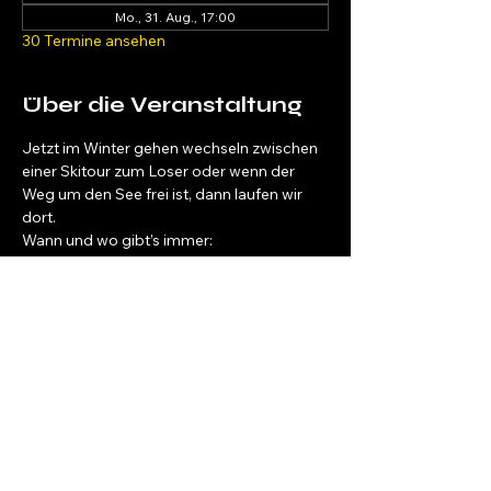
Mo., 31. Aug., 17:00
30 Termine ansehen
Über die Veranstaltung
Jetzt im Winter gehen wechseln zwischen 
einer Skitour zum Loser oder wenn der 
Weg um den See frei ist, dann laufen wir 
dort.
Wann und wo gibt’s immer: 
https://www.instagram.com/narzissenlauf.a
ltaussee
 oder einfach kurz bei Sabine 
nachfragen: 06603849486 
Salzkammergut Bewegt