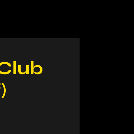
Club
)