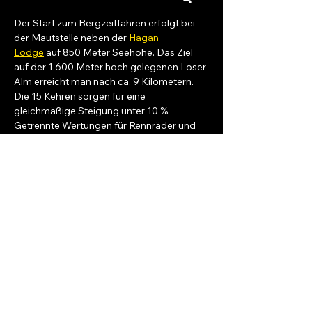
Der Start zum Bergzeitfahren erfolgt bei 
der Mautstelle neben der 
Hagan 
Lodge
 auf 850 Meter Seehöhe. Das Ziel 
auf der 1.600 Meter hoch gelegenen Loser 
Alm erreicht man nach ca. 9 Kilometern. 
Die 15 Kehren sorgen für eine 
gleichmäßige Steigung unter 10 %. 
Getrennte Wertungen für Rennräder und 
Mountainbikes mit jeweils fünf 
Altersklassen.
Salzkammergut Bewegt
info@salzkammergut-bewegt.at
Bad Ischl