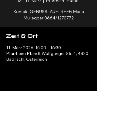
Mi., 11. März
  |  
Pfarrheim Pfandl
Kontakt GENUSSLAUFTREFF: Maria
Müllegger 0664/1270772
Zeit & Ort
11. März 2026, 15:00 – 16:30
Pfarrheim Pfandl, Wolfganger Str. 4, 4820
Bad Ischl, Österreich
Salzkammergut Bewegt
info@salzkammergut-bewegt.at
Bad Ischl