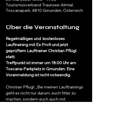
Tourismusverband Traunsee-Almtal,
Toscanapark, 4810 Gmunden, Österreich
Über die Veranstaltung
Regelmäßiges und  kostenloses 
Lauftraining mit Ex-Profi und jetzt 
geprüftem Lauftrainer Christian Pflügl 
statt.
Treffpunkt ist immer um 18:00 Uhr am 
Toscana-Parkplatz in Gmunden. Eine 
Voranmeldung ist nicht notwendig.
Christian Pflügl: „Bei meinen Lauftrainings 
geht es nicht nur darum, euch fitter zu 
machen, sondern euch auch mit 
wertvollen Tipps und der richtigen 
Lauftechnik bestmöglich auf den Generali 
Traunsee Halbmarathon vorzubereiten. 
Egal, ob Beginner oder ambitionierter 